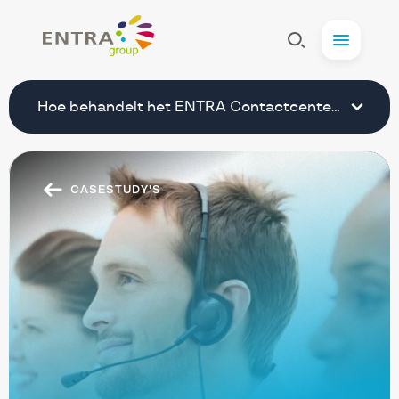
Entra
Afficher
Menu
la
Recherche
Hoe behandelt het ENTRA Contactcenter de inko
CASESTUDY'S
secundaire
navigation