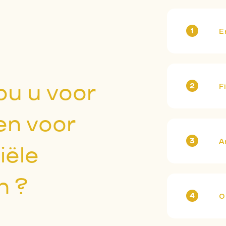
E
u u voor
F
en voor
A
iële
n ?
O