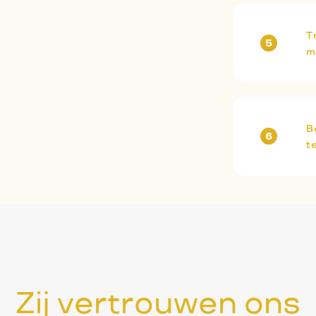
T
m
B
t
Zij vertrouwen ons