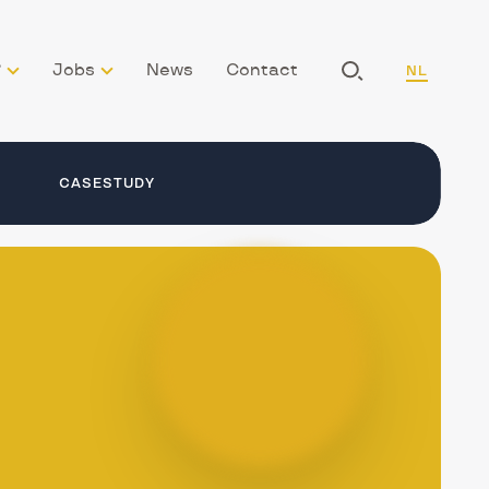
LANG_NAV
?
Jobs
News
Contact
NL
Afficher
la
FR
Recherche
CASESTUDY