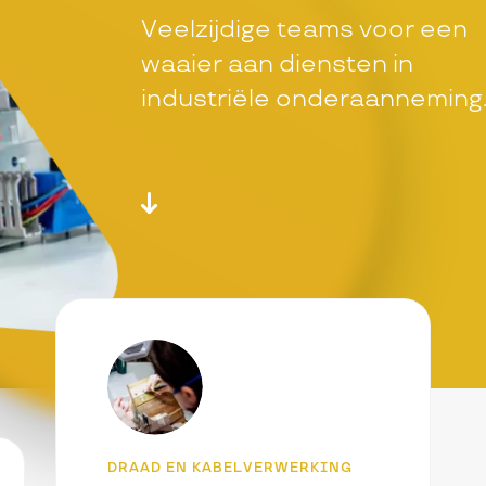
Veelzijdige teams voor een
waaier aan diensten in
industriële onderaanneming
DRAAD EN KABELVERWERKING