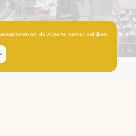
 accepteren om de video te kunnen bekijken.
ustrie in beeld
N
Video
afspelen