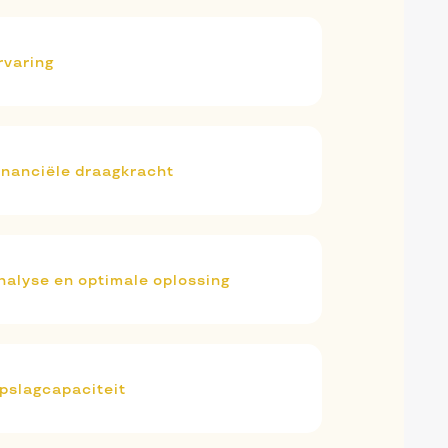
rvaring
inanciële draagkracht
nalyse en optimale oplossing
pslagcapaciteit