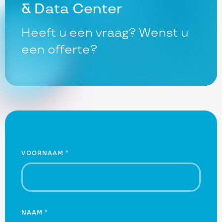
& Data Center
Heeft u een vraag? Wenst u
een offerte?
Naam
VOORNAAM
*
NAAM
*