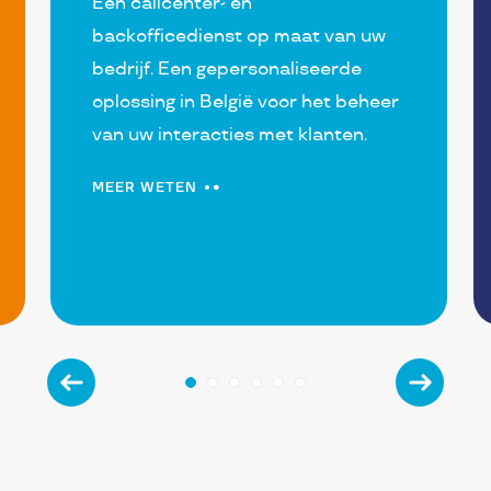
Een callcenter- en
backofficedienst op maat van uw
bedrijf. Een gepersonaliseerde
oplossing in België voor het beheer
van uw interacties met klanten.
MEER WETEN
Précédent
Précéd
1
2
3
4
5
6