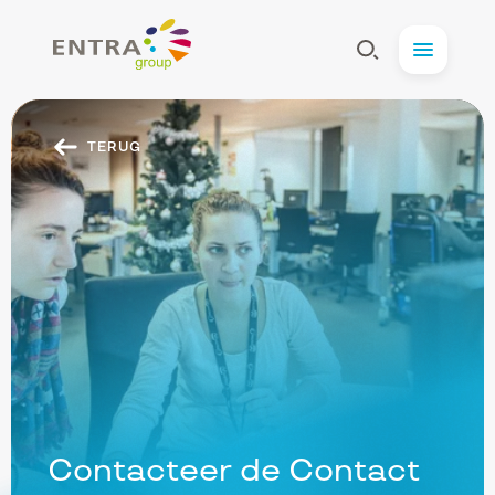
Entra
Afficher
Menu
la
Recherche
TERUG
secundaire
navigation
Contacteer de Contact