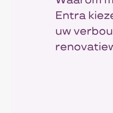
Waarom m
Entra kiez
uw verbou
renovatie