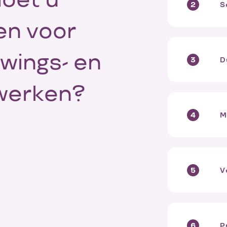
oet u
S
en voor
wings- en
D
werken?
M
V
P