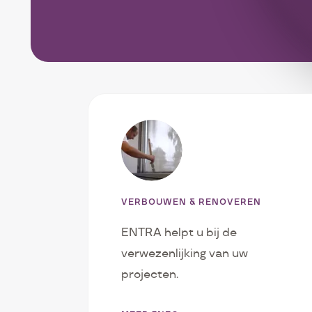
Liste
de
nos
services
VERBOUWEN & RENOVEREN
ENTRA helpt u bij de
verwezenlijking van uw
projecten.