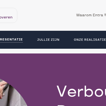
secundaire
Waarom Entra 
overen
navigation
RESENTATIE
JULLIE ZIJN
ONZE REALISATI
Verbo