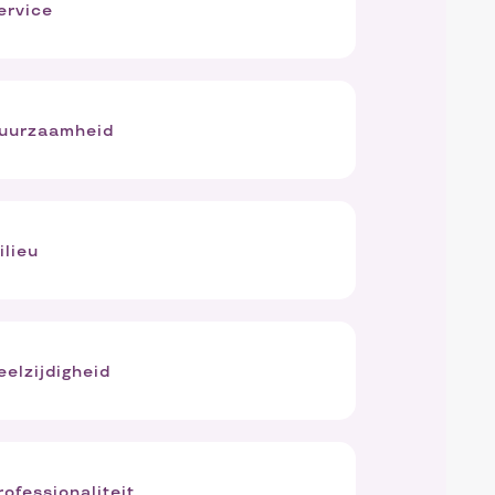
ervice
uurzaamheid
ilieu
eelzijdigheid
rofessionaliteit