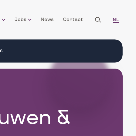
LANG_NAV
?
Jobs
News
Contact
NL
Afficher
la
FR
Recherche
ES
uwen &