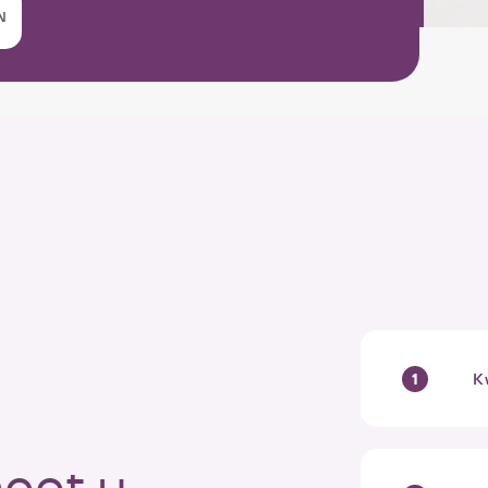
rbouwing en Renovatie in beeld
N
Video
afspelen
K