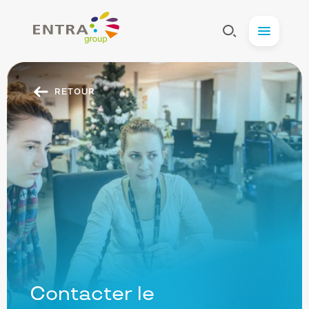
Entra
Afficher
Menu
la
Recherche
RETOUR
Navigation
secondaire
Contacter le