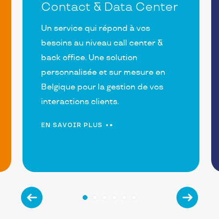
Contact & Data Center
Un service qui répond à vos
besoins au niveau call center &
back office. Une solution
personnalisée et sur mesure en
Belgique pour la gestion de vos
interactions clients.
EN SAVOIR PLUS
Précédent
Précéd
1
2
3
4
5
6