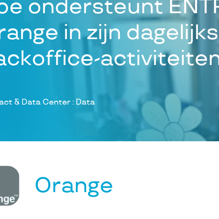
oe ondersteunt ENT
ange in zijn dagelijk
ackoffice-activiteite
act & Data Center : Data
Orange