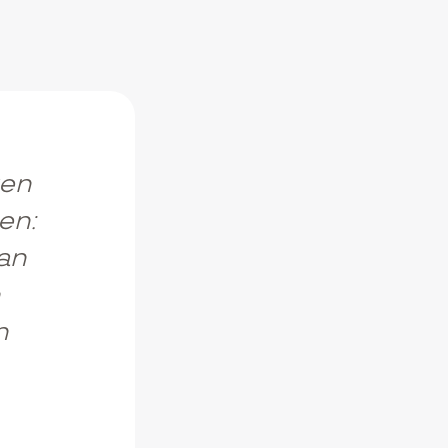
ken
en:
van
n
n