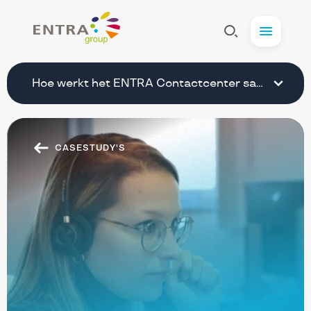
Entra
Afficher
Menu
la
Recherche
Hoe werkt het ENTRA Contactcenter samen met de 
CASESTUDY'S
secundaire
navigation