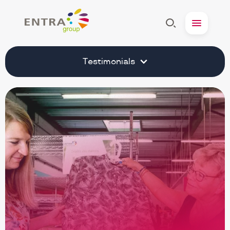
Entra
Afficher
Menu
la
Recherche
Testimonials
secundaire
navigation