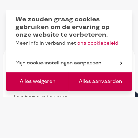
We zouden graag cookies
gebruiken om de ervaring op
onze website te verbeteren.
Meer info in verband met
ons cookiebeleid
Mijn cookie-instellingen aanpassen
Alles weigeren
Alles aanvaarden
FR
Blijf op de hoogte van ons
laatste nieuws
E-
subscrib
mailadres