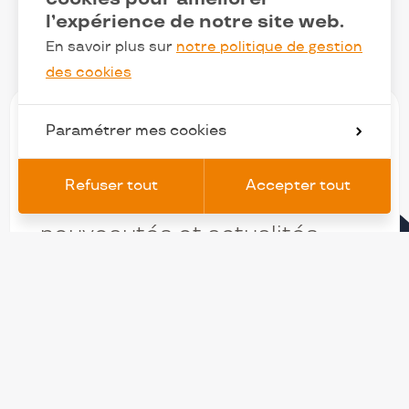
l’expérience de notre site web.
En savoir plus sur
notre politique de gestion
des cookies
Paramétrer mes cookies
Refuser tout
Accepter tout
NL
Restez au courant de nos
nouveautés et actualités
Adresse
subscrib
email
Vous serez inscrit à la newsletter d’ENTRA. Vous pouvez
changer d'avis à tout moment en cliquant sur le lien « Se
désinscrire » situé dans le pied de page de tout e-mail que