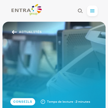
Entra
Afficher
Menu
la
Recherche
ACTUALITÉS
Navigation
secondaire
CONSEILS
Temps de lecture : 2 minutes