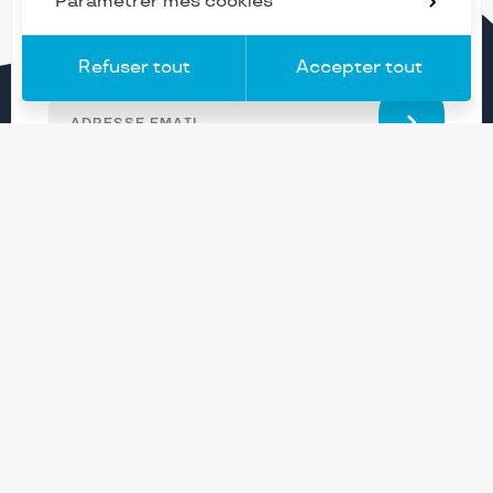
Paramétrer mes cookies
nouveautés et actualités
Refuser tout
Accepter tout
NL
Adresse
subscrib
email
Vous serez inscrit à la newsletter d’ENTRA. Vous pouvez
changer d'avis à tout moment en cliquant sur le lien « Se
désinscrire » situé dans le pied de page de tout e-mail que
vous recevrez de notre part. En savoir plus sur
notre
politique de confidentialité
.
Entra group
Rue du Tilloi, 11