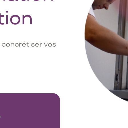
tion
 concrétiser vos
e