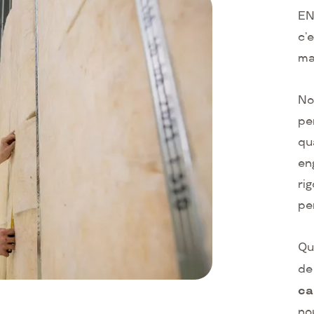
EN
c’
ma
No
pe
qu
en
ri
pe
Qu’
d
ca
no