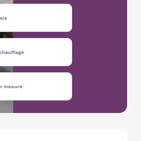
sis
 chauffage
r mesure