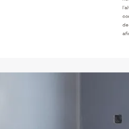
l’
co
de
afi