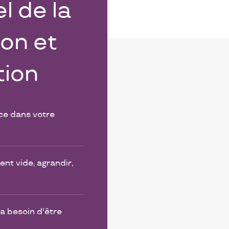
l de la
on et
tion
ce dans votre
nt vide, agrandir,
a besoin d'être