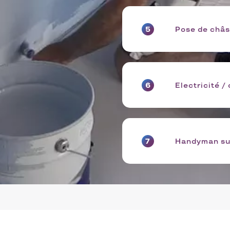
Pose de châs
Electricité /
Handyman su