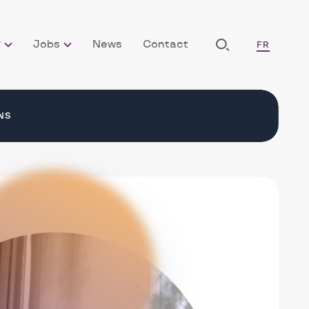
LANG_NAV
?
Jobs
News
Contact
FR
Afficher
la
NL
Recherche
NS